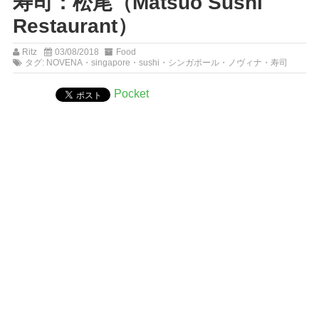
寿司：松尾（Matsuo Sushi
Restaurant）
Ritz
03/08/2018
Food
タグ:
NOVENA
・
singapore
・
sushi
・
シンガポール
・
ノヴィナ
・
寿司
Pocket