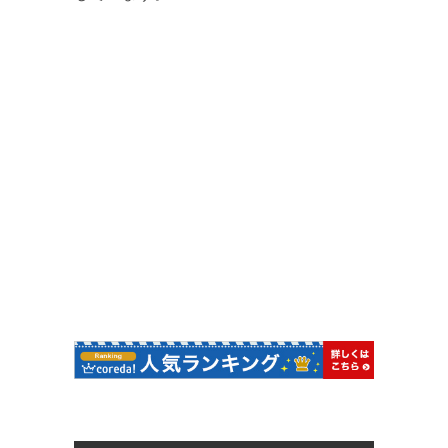
ー
シ
ョ
ン