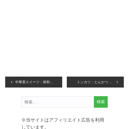
投
中華系スイーツ：恭和館（Gong He Guan）/ 香港龜苓膏・甜品（HONG KONG KWAI LENG GUO）
トンカツ：とんかつ 銀座梅林
稿
検
ナ
索:
ビ
※当サイトはアフィリエイト広告を利用
ゲ
しています。