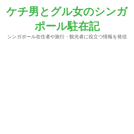
コ
ケチ男とグル女のシンガ
ン
テ
ポール駐在記
ン
ツ
へ
シンガポール在住者や旅行・観光者に役立つ情報を発信
ス
キ
ッ
プ