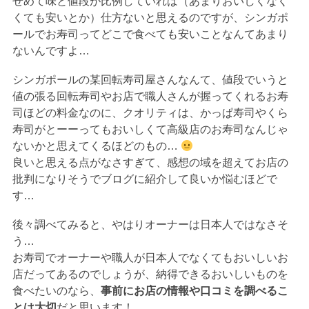
せめて味と値段が比例していれば（あまりおいしくなく
くても安いとか）仕方ないと思えるのですが、シンガポ
ールでお寿司ってどこで食べても安いことなんてあまり
ないんですよ…
シンガポールの某回転寿司屋さんなんて、値段でいうと
値の張る回転寿司やお店で職人さんが握ってくれるお寿
司ほどの料金なのに、クオリティは、かっぱ寿司やくら
寿司がとーーってもおいしくて高級店のお寿司なんじゃ
ないかと思えてくるほどのもの…
良いと思える点がなさすぎて、感想の域を超えてお店の
批判になりそうでブログに紹介して良いか悩むほどで
す…
後々調べてみると、やはりオーナーは日本人ではなさそ
う…
お寿司でオーナーや職人が日本人でなくてもおいしいお
店だってあるのでしょうが、納得できるおいしいものを
食べたいのなら、
事前にお店の情報や口コミを調べるこ
とは大切
だと思います！