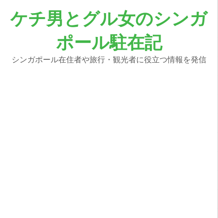
コ
ケチ男とグル女のシンガ
ン
テ
ポール駐在記
ン
ツ
へ
シンガポール在住者や旅行・観光者に役立つ情報を発信
ス
キ
ッ
プ