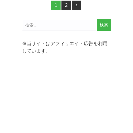
投
ペー
1
ペー
2
ジ
ジ
稿
検
ナ
索:
ビ
※当サイトはアフィリエイト広告を利用
ゲ
しています。
ー
シ
ョ
ン