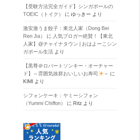
【受験方法完全ガイド】シンガポールの
TOEIC（トイク）
に
ゆっきー
より
激安激うま餃子：東北人家（Dong Bei
Ren Jia）
に
人気ブロガー絶賛！【東北
人家】@チャイナタウン | おはよーこシン
ガポール生活
より
【黒尊＠ロバートソンキー・オーチャー
ド】～雰囲気抜群おいしいお寿司
～
に
KIMI
より
シフォンケーキ：ヤミーシフォン
（Yummi Chiffon）
に
Ritz
より