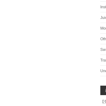
Ins
Jui
Mo
Oth
Sw
Tra
Unc
【