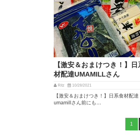
【激安＆おまけつき！】日
材配達UMAMILLさん
Ritz
10/28/2021
【激安＆おまけつき！】日系食材配達
umamillさん⁡前にも…
投
1
ペ
稿
ジ