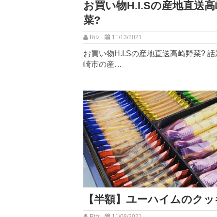
︎お買い物︎H.I.Sの産地直送
菜?
Ritz
11/13/2021
︎お買い物︎H.I.Sの産地直送高崎野菜? 
崎市の産…
【半額】ユーハイムのクッ
Ritz
11/08/2021