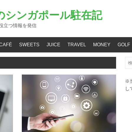
のシンガポール駐在記
役立つ情報を発信
CAFÉ
SWEETS
JUICE
TRAVEL
MONEY
GOLF
検
索:
※
し