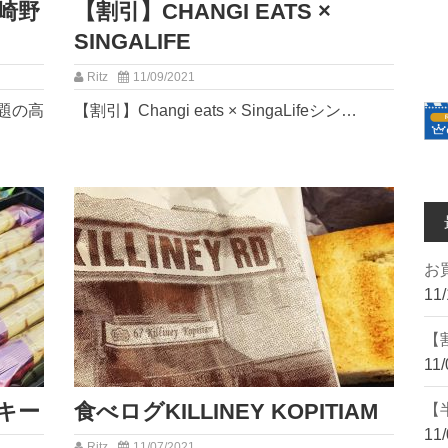
高崎野
【割引】CHANGI EATS ×
SINGALIFE
Ritz
11/09/2021
話題の高
【割引】Changi eats × SingaLife⁡シン…
︎お
11/
【割
11/
キー
︎食べログ︎KILLINEY KOPITIAM
【
11/
Ritz
11/07/2021