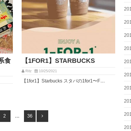
20
20
20
20
系食
【1FOR1】STARBUCKS
20
Ritz
10/25/2021
20
【1for1】Starbucks ⁡スタバの1for1〜⁡F…
20
20
20
ー
2
ペー
…
36
ペー
20
ジ
ジ