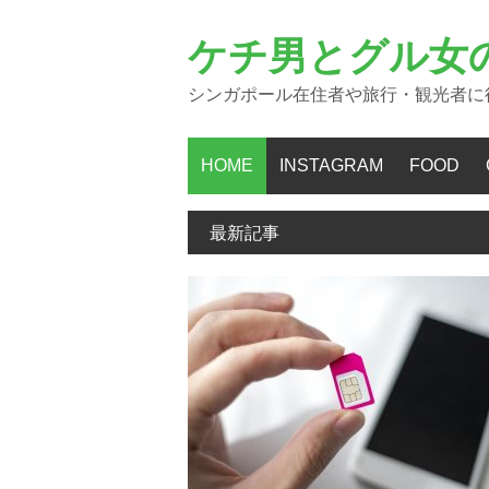
コ
ン
ケチ男とグル女
テ
ン
シンガポール在住者や旅行・観光者に
ツ
へ
ス
HOME
INSTAGRAM
FOOD
キ
ッ
プ
最新記事