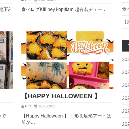
︎食べ
地下2
︎食べログ︎Killiney kopitiam 超有名チェー…
【
20
20
20
【HAPPY HALLOWEEN 】
20
Ritz
10/31/2021
20
つで
【Happy Halloween 】 手形＆足形アートは
前か…
20