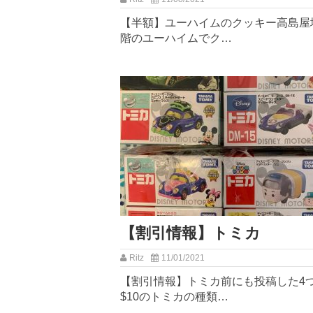
【半額】ユーハイムのクッキー⁡高島屋
階のユーハイムでク…
【割引情報】トミカ
Ritz
11/01/2021
【割引情報】トミカ⁡前にも投稿した4
$10のトミカの種類…