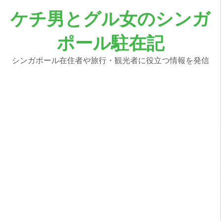
コ
ケチ男とグル女のシンガ
ン
テ
ポール駐在記
ン
ツ
へ
シンガポール在住者や旅行・観光者に役立つ情報を発信
ス
キ
ッ
プ