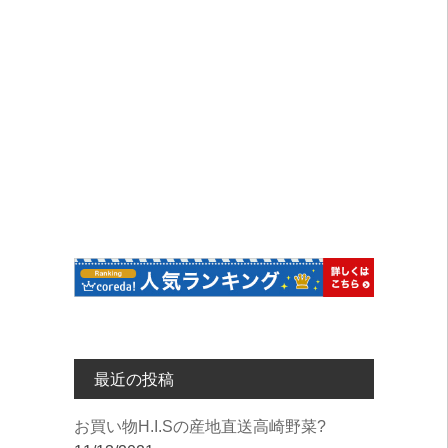
最近の投稿
︎お買い物︎H.I.Sの産地直送高崎野菜?