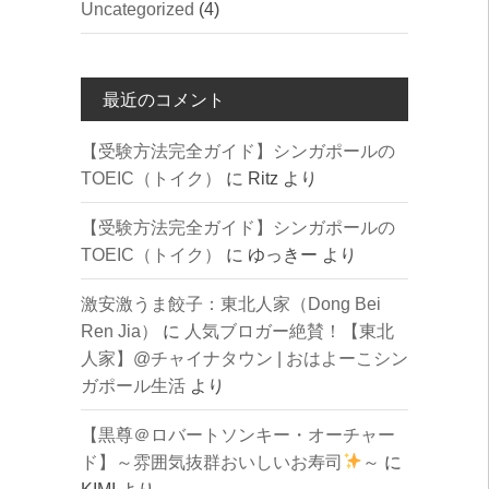
Uncategorized
(4)
最近のコメント
【受験方法完全ガイド】シンガポールの
TOEIC（トイク）
に
Ritz
より
【受験方法完全ガイド】シンガポールの
TOEIC（トイク）
に
ゆっきー
より
激安激うま餃子：東北人家（Dong Bei
Ren Jia）
に
人気ブロガー絶賛！【東北
人家】@チャイナタウン | おはよーこシン
ガポール生活
より
【黒尊＠ロバートソンキー・オーチャー
ド】～雰囲気抜群おいしいお寿司
～
に