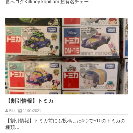
︎食べログ︎Killiney kopitiam 超有名チェー…
【割引情報】トミカ
Ritz
11/01/2021
【割引情報】トミカ⁡前にも投稿した4つで$10のトミカの
種類…