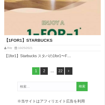
【1FOR1】STARBUCKS
Ritz
10/25/2021
【1for1】Starbucks ⁡スタバの1for1〜⁡F…
投
ペー
1
ペー
2
…
ペー
22
ジ
ジ
ジ
稿
検
ナ
索:
ビ
※当サイトはアフィリエイト広告を利用