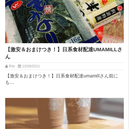
【激安＆おまけつき！】日系食材配達UMAMILLさ
ん
Ritz
10/28/2021
【激安＆おまけつき！】日系食材配達umamillさん⁡前に
も…