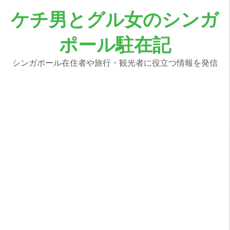
コ
ケチ男とグル女のシンガ
ン
テ
ポール駐在記
ン
ツ
へ
シンガポール在住者や旅行・観光者に役立つ情報を発信
ス
キ
ッ
プ