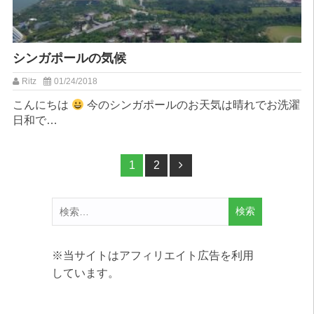
シンガポールの気候
Ritz
01/24/2018
こんにちは
今のシンガポールのお天気は晴れでお洗濯
日和で…
投
ペー
1
ペー
2
ジ
ジ
稿
検
ナ
索:
ビ
※当サイトはアフィリエイト広告を利用
ゲ
しています。
ー