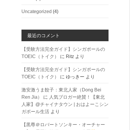
Uncategorized
(4)
最近のコメント
【受験方法完全ガイド】シンガポールの
TOEIC（トイク）
に
Ritz
より
【受験方法完全ガイド】シンガポールの
TOEIC（トイク）
に
ゆっきー
より
激安激うま餃子：東北人家（Dong Bei
Ren Jia）
に
人気ブロガー絶賛！【東北
人家】@チャイナタウン | おはよーこシン
ガポール生活
より
【黒尊＠ロバートソンキー・オーチャー