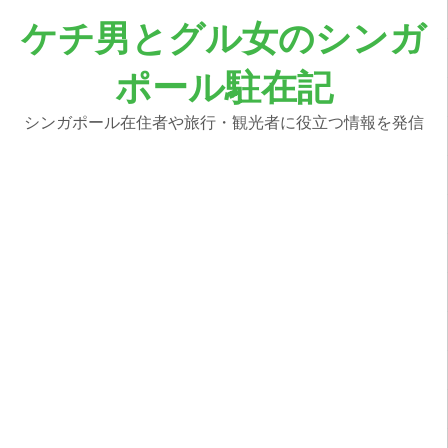
コ
ケチ男とグル女のシンガ
ン
テ
ポール駐在記
ン
ツ
へ
シンガポール在住者や旅行・観光者に役立つ情報を発信
ス
キ
ッ
プ