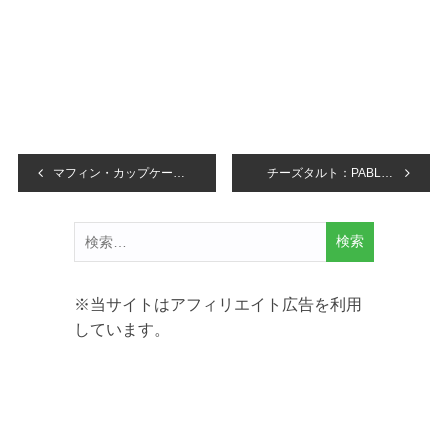
投
マフィン・カップケーキ：Chocolat N’ Spice（ショコラアンドスパイス）
チーズタルト：PABLO（パブロ）シンガポール店
稿
検
ナ
索:
ビ
※当サイトはアフィリエイト広告を利用
ゲ
しています。
ー
シ
ョ