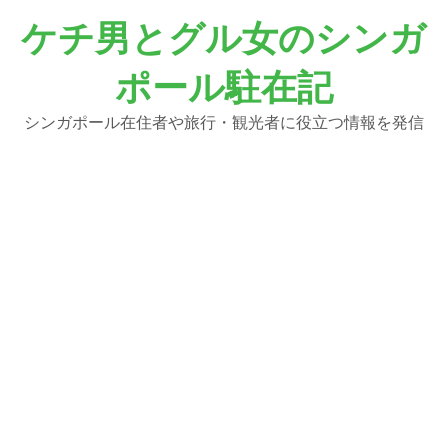
コ
ケチ男とグル女のシンガ
ン
テ
ポール駐在記
ン
ツ
へ
シンガポール在住者や旅行・観光者に役立つ情報を発信
ス
キ
ッ
プ