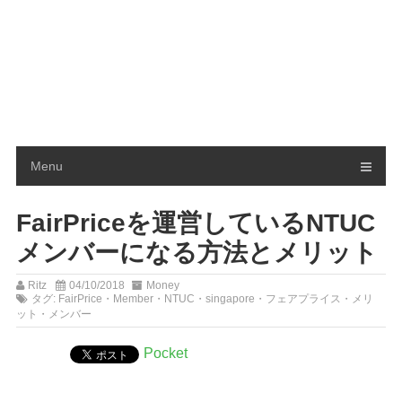
Menu
FairPriceを運営しているNTUC
メンバーになる方法とメリット
Ritz
04/10/2018
Money
タグ:
FairPrice
・
Member
・
NTUC
・
singapore
・
フェアプライス
・
メリ
ット
・
メンバー
Pocket